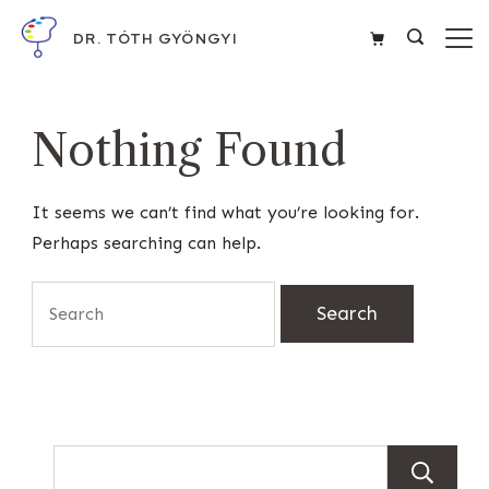
Skip
DR. TÓTH GYÖNGYI
to
content
Nothing Found
It seems we can’t find what you’re looking for.
Perhaps searching can help.
Search
for: