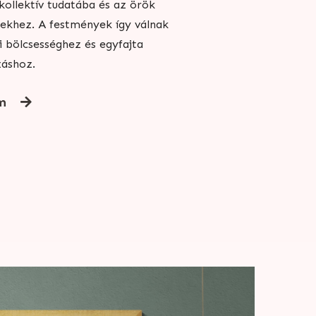
ollektív tudatába és az örök
ekhez. A festmények így válnak
 bölcsességhez és egyfajta
záshoz.
m