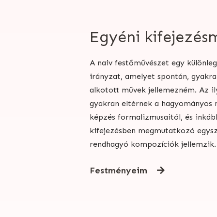
Egyéni kifejezés
A naiv festőművészet egy különle
irányzat, amelyet spontán, gyakr
alkotott művek jellemezném. Az il
gyakran eltérnek a hagyományos 
képzés formalizmusaitól, és inkáb
kifejezésben megmutatkozó egysz
rendhagyó kompozíciók jellemzik.
Festményeim