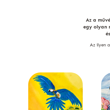
Az a művé
egy olyan 
é
Az ilyen 