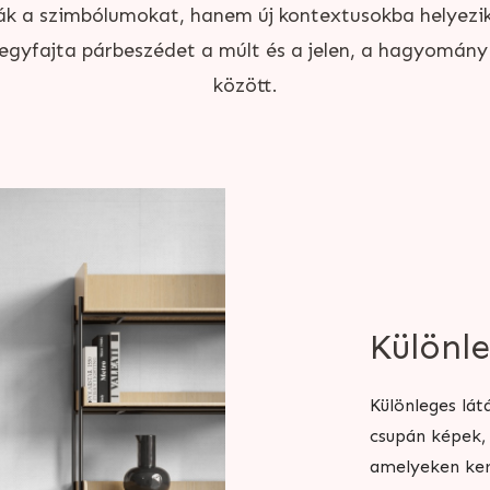
ák a szimbólumokat, hanem új kontextusokba helyezi
egyfajta párbeszédet a múlt és a jelen, a hagyomány 
között.
Különl
Különleges lá
csupán képek,
amelyeken ker