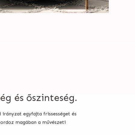
ség és őszinteség.
i irányzat egyfajta frissességet és
hordoz magában a művészeti