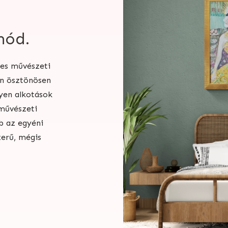
mód.
ges művészeti
an ösztönösen
yen alkotások
művészeti
b az egyéni
erű, mégis