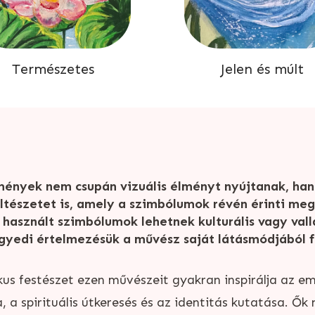
Természetes
Jelen és múlt
mények nem csupán vizuális élményt nyújtanak, ha
öltészetet is, amely a szimbólumok révén érinti meg
 használt szimbólumok lehetnek kulturális vagy vallá
gyedi értelmezésük a művész saját látásmódjából f
kus festészet ezen művészeit gyakran inspirálja az em
, a spirituális útkeresés és az identitás kutatása. Ő