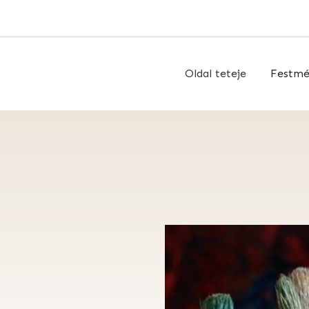
Oldal teteje
Festm