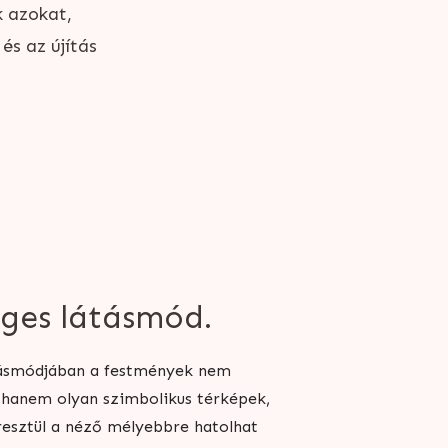
k azokat,
és az újítás
eges látásmód.
tásmódjában a festmények nem
 hanem olyan szimbolikus térképek,
esztül a néző mélyebbre hatolhat