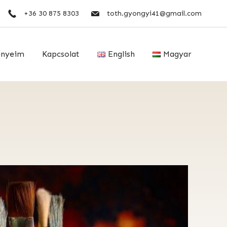
+36 30 875 8303
toth.gyongyi41@gmail.com
ényeim
Kapcsolat
English
Magyar