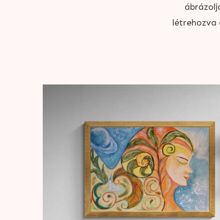
ábrázolj
létrehozva 