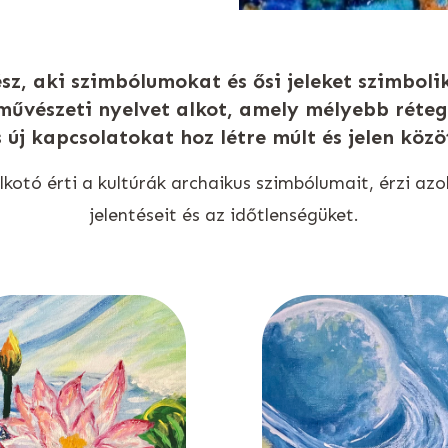
sz, aki szimbólumokat és ősi jeleket szimbolik
művészeti nyelvet alkot, amely mélyebb rétege
s új kapcsolatokat hoz létre múlt és jelen közöt
alkotó érti a kultúrák archaikus szimbólumait, érzi az
jelentéseit és az időtlenségüket.