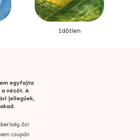
Időtlen
nem egyfajta
 a nézőt. A
si jellegűek,
akad.
beriség ősi
k nem csupán