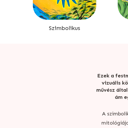
Szimbolikus
Ezek a fest
vizuális k
művész által
ám e
A szimboli
mitológiája