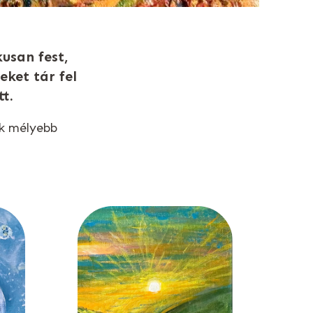
usan fest,
ket tár fel
t.
ok mélyebb